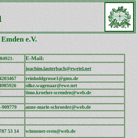
n
s Emden e.V.
E-Mail:
04921-
7
joachim.lauterbach@ewe
tel.net
4203467
reinholdgrosse1@gmx.de
4985926
silke.wagenaar@ewe.net
0
timo.kroeher-scemden@web.de
-909779
anne-marie-schroeder@web.de
787 53 14
winnoner-sven@web.de